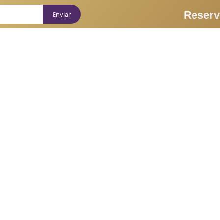
Reserv
Quem Somos
Massagens
Espaço
Terapeutas
de carácter relaxante, tântrico e erótico, mas não são de c