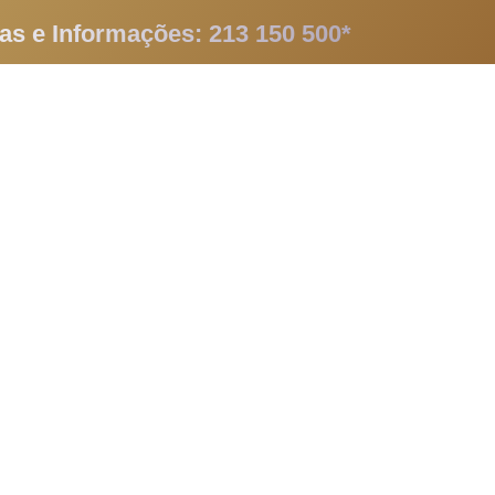
as e Informações: 213 150 500*
Candidaturas
Promoções
Contactos
Blog
EN
arácter sexual. Veja, por favor, a página