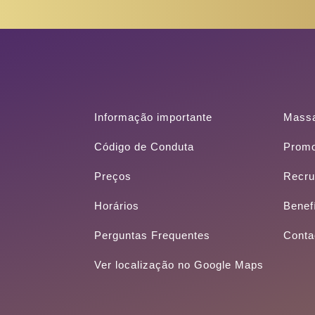
l
d
b
l
a
n
k
Informação importante
Mass
.
Código de Conduta
Prom
Preços
Recru
Horários
Benef
Perguntas Frequentes
Conta
Ver localização no Google Maps