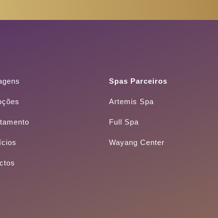
agens
Spas Parceiros
oções
Artemis Spa
tamento
Full Spa
ícios
Wayang Center
ctos